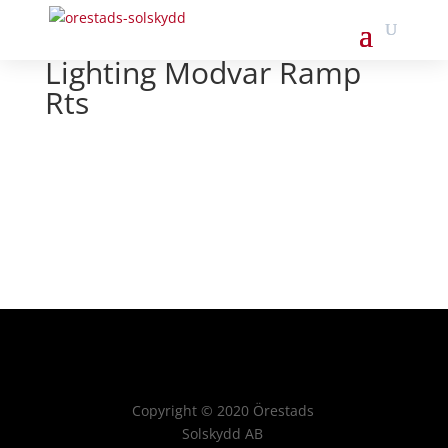
Lighting Modvar Ramp
Rts
Copyright
©
2020 Örestads
Solskydd AB