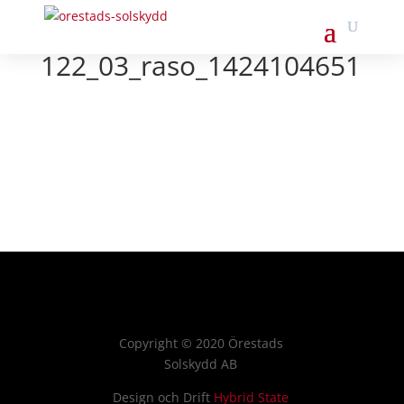
122_03_raso_1424104651
Copyright
©
2020 Örestads
Solskydd AB
Design och Drift
Hybrid State