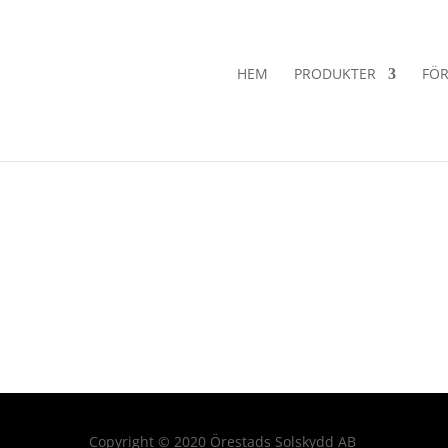
HEM
PRODUKTER
FÖR
Copyright
©
2020 Örestads Solskydd AB