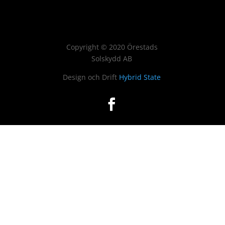
Copyright
©
2020 Örestads
Solskydd AB
Design och Drift
Hybrid State