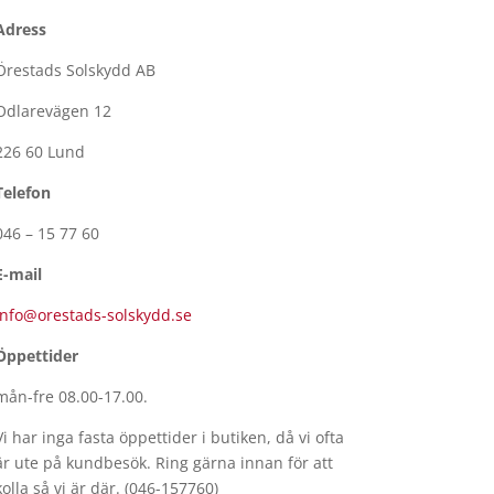
Adress
Örestads Solskydd AB
Odlarevägen 12
226 60 Lund
Telefon
046 – 15 77 60
E-mail
info@orestads-solskydd.se
Öppettider
mån-fre 08.00-17.00.
Vi har inga fasta öppettider i butiken, då vi ofta
är ute på kundbesök. Ring gärna innan för att
kolla så vi är där. (046-157760)