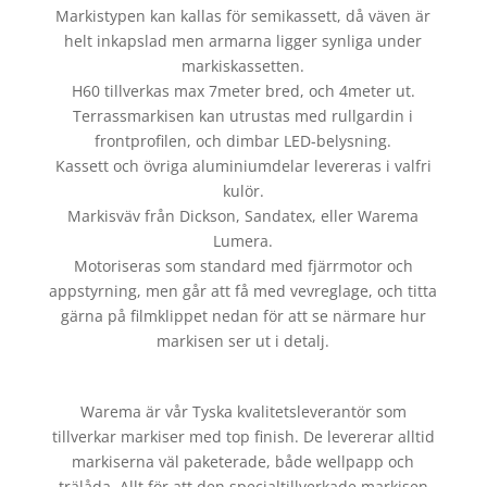
Markistypen kan kallas för semikassett, då väven är
helt inkapslad men armarna ligger synliga under
markiskassetten.
H60 tillverkas max 7meter bred, och 4meter ut.
Terrassmarkisen kan utrustas med rullgardin i
frontprofilen, och dimbar LED-belysning.
Kassett och övriga aluminiumdelar levereras i valfri
kulör.
Markisväv från Dickson, Sandatex, eller Warema
Lumera.
Motoriseras som standard med fjärrmotor och
appstyrning, men går att få med vevreglage, och titta
gärna på filmklippet nedan för att se närmare hur
markisen ser ut i detalj.
Warema är vår Tyska kvalitetsleverantör som
tillverkar markiser med top finish. De levererar alltid
markiserna väl paketerade, både wellpapp och
trälåda. Allt för att den specialtillverkade markisen