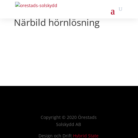
Närbild hörnlösning
Copyright
©
2020 Örestads
Solskydd AB
Design och Drift
Hybrid State