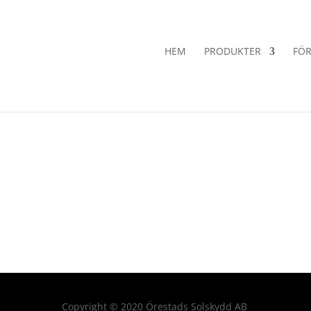
HEM
PRODUKTER
FÖR
Copyright
©
2020 Örestads Solskydd AB