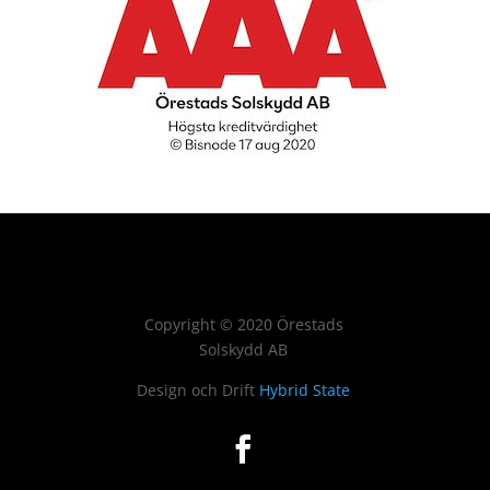
Copyright
©
2020 Örestads
Solskydd AB
Design och Drift
Hybrid State