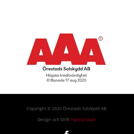
Copyright
©
2020 Örestads Solskydd AB
Design och Drift
Hybrid State