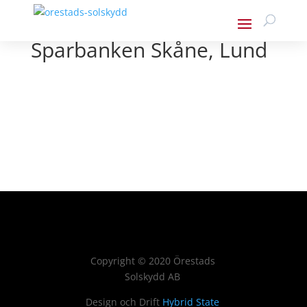
Sparbanken Skåne, Lund
Copyright
©
2020 Örestads
Solskydd AB
Design och Drift
Hybrid State