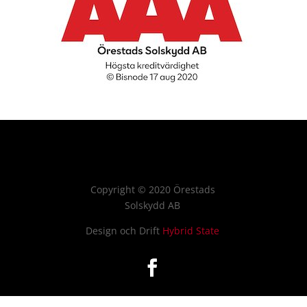
Copyright
©
2020 Örestads
Solskydd AB
Design och Drift
Hybrid State