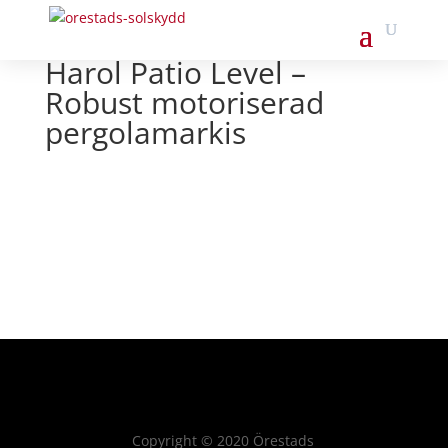
Harol Patio Level –
Robust motoriserad
pergolamarkis
Copyright
©
2020 Örestads