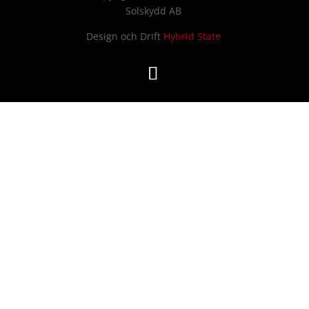
Solskydd AB
Design och Drift
Hybrid State