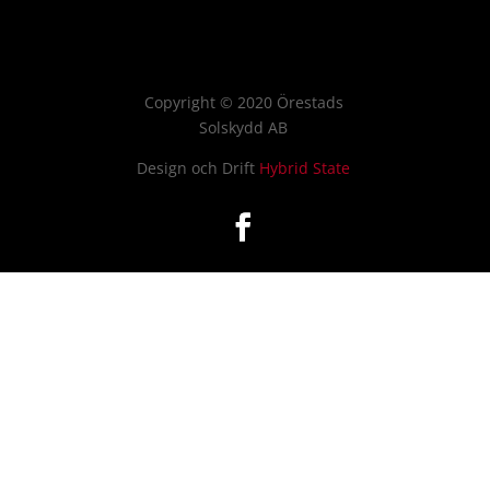
Copyright
©
2020 Örestads
Solskydd AB
Design och Drift
Hybrid State