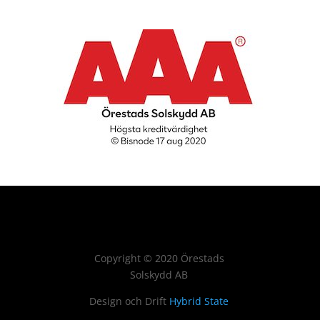
Copyright
©
2020 Örestads
Solskydd AB
Design och Drift
Hybrid State