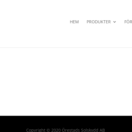
HEM
PRODUKTER
FÖR
Copyright
©
2020 Örestads Solskydd AB