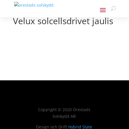
Velux solcellsdrivet jaulis
Copyright
©
2020 Örestads
Solskydd AB
Design och Drift
Hybrid State