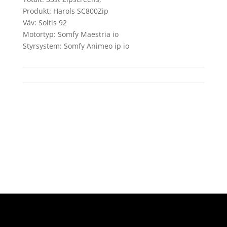
Produkt: Harols SC800Zip
Väv: Soltis 92
Motortyp: Somfy Maestria io
Styrsystem: Somfy Animeo ip io