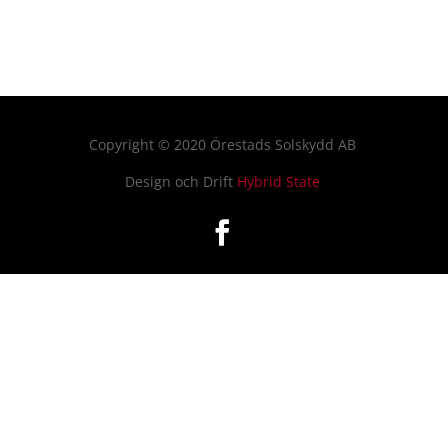
Copyright
©
2020 Örestads Solskydd AB
Design och Drift
Hybrid State