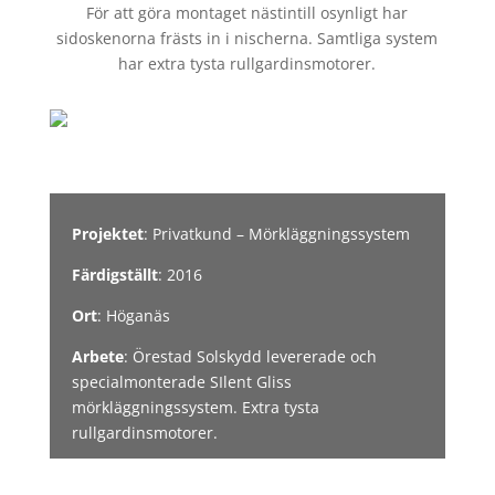
För att göra montaget nästintill osynligt har
sidoskenorna frästs in i nischerna. Samtliga system
har extra tysta rullgardinsmotorer.
Projektet
: Privatkund – Mörkläggningssystem
Färdigställt
: 2016
Ort
: Höganäs
Arbete
: Örestad Solskydd levererade och
specialmonterade SIlent Gliss
mörkläggningssystem. Extra tysta
rullgardinsmotorer.