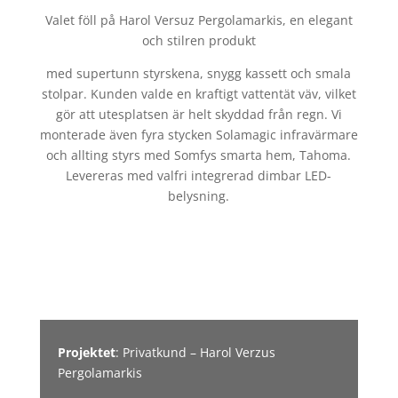
Valet föll på Harol Versuz Pergolamarkis, en elegant
och stilren produkt
med supertunn styrskena, snygg kassett och smala
stolpar. Kunden valde en kraftigt vattentät väv, vilket
gör att utesplatsen är helt skyddad från regn. Vi
monterade även fyra stycken Solamagic infravärmare
och allting styrs med Somfys smarta hem, Tahoma.
Levereras med valfri integrerad dimbar LED-
belysning.
Projektet
: Privatkund – Harol Verzus
Pergolamarkis