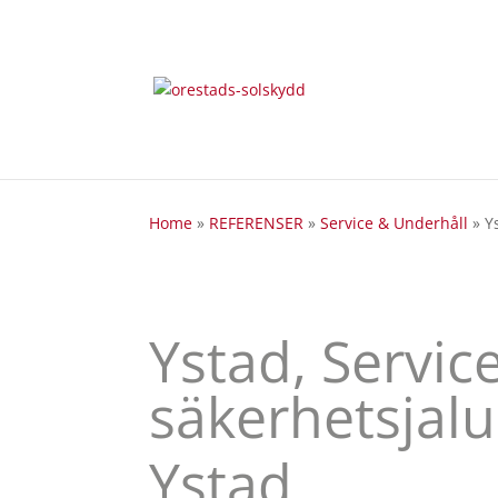
Home
»
REFERENSER
»
Service & Underhåll
»
Y
Ystad, Servic
säkerhetsjal
Ystad