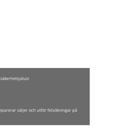
 säkerhetsjalusi
eparerar säljer och utför felsökningar på