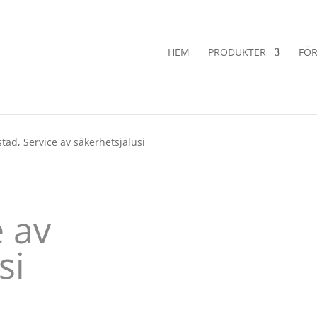
HEM
PRODUKTER
FÖR
stad, Service av säkerhetsjalusi
e av
usi