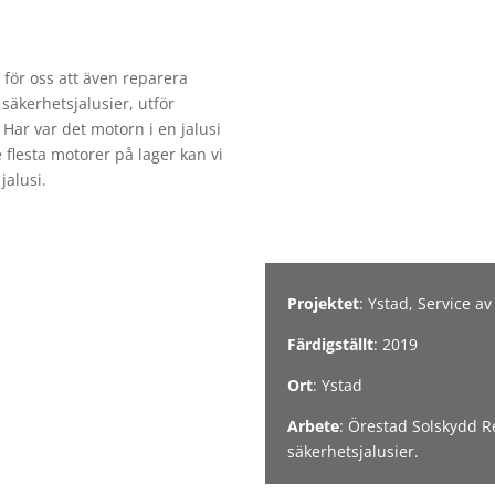
t för oss att även reparera
 säkerhetsjalusier, utför
Har var det motorn i en jalusi
 flesta motorer på lager kan vi
jalusi.
Projektet
: Ystad, Service av
Färdigställt
: 2019
Ort
: Ystad
Arbete
: Örestad Solskydd R
säkerhetsjalusier.