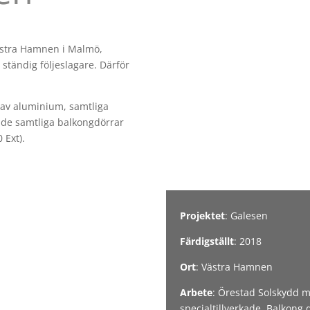
ästra Hamnen i Malmö,
ständig följeslagare. Därför
.
 av aluminium, samtliga
tade samtliga balkongdörrar
 Ext).
Projektet
: Galesen
Färdigställt
: 2018
Ort
: Västra Hamnen
Arbete
: Örestad Solskydd m
specialtillverkade. Balkon