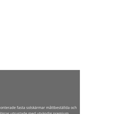
onterade fasta solskärmar måttbeställda och
g dörrar utrustade med utvändig premium