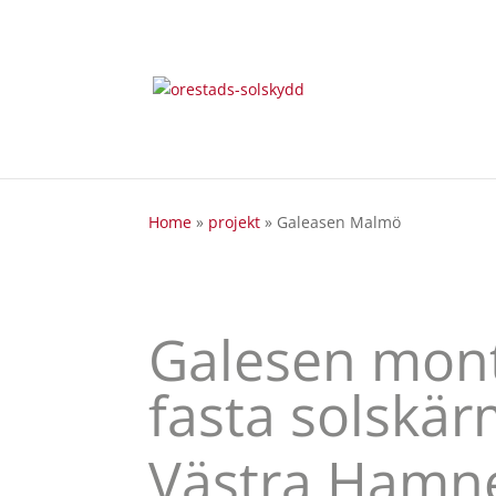
Home
»
projekt
»
Galeasen Malmö
Galesen mon
fasta solskä
Västra Ham