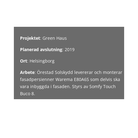
Projektet
: Green Haus
Planerad avslutning
: 2019
Ort
: Helsingborg
Arbete
: Örestad Solskydd levererar och monterar
fasadpersienner Warema E80A6S som delvis ska
vara inbyggda i fasaden. Styrs av Somfy Touch
Buco 8.