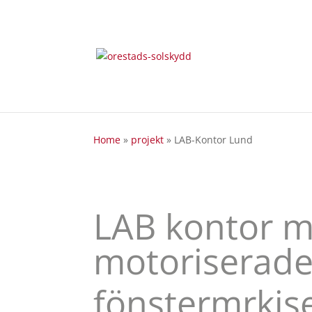
Home
»
projekt
»
LAB-Kontor Lund
LAB kontor m
motoriserad
fönstermrkis