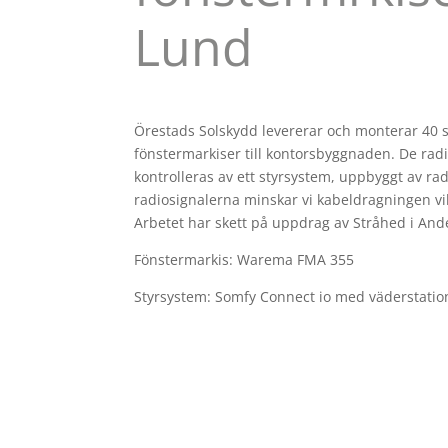
Lund
Örestads Solskydd levererar och monterar 40 
fönstermarkiser till kontorsbyggnaden. De rad
kontrolleras av ett styrsystem, uppbyggt av rad
radiosignalerna minskar vi kabeldragningen vilk
Arbetet har skett på uppdrag av Stråhed i And
Fönstermarkis: Warema FMA 355
Styrsystem: Somfy Connect io med väderstatio