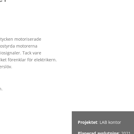
stycken motoriserade
iostyrda motorerna
iosignaler. Tack vare
et förenklar för elektrikern.
erslöv.
n.
Projektet
: LAB kontor
Planerad avslutning
: 2021