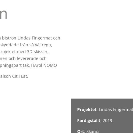
n
 bistron Lindas Fingermat och
 skyddade från så väl regn,
projektet med 3D-skisser,
ionen och levererade och
pningsbart tak, HArol NOMO
lson Cit i Lät.
Projektet
: Lindas Fingerma
Färdigställt
: 2019
Ort
: Skanör