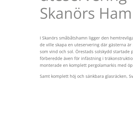
Skanörs Ham
I Skanörs småbåtshamn ligger den hemtrevliga
de ville skapa en uteservering där gästerna är
som vind och sol. Örestads solskydd startade 
förberedde även för infästning i träkonstrukt
monterade en komplett pergolamarkis med öp
Samt komplett höj och sänkbara glasräcken, Sva