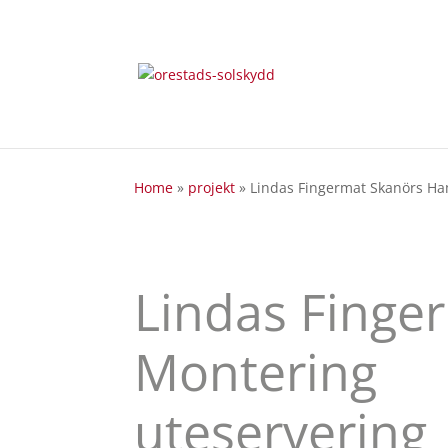
Home
»
projekt
»
Lindas Fingermat Skanörs H
Lindas Finge
M
ontering
uteservering