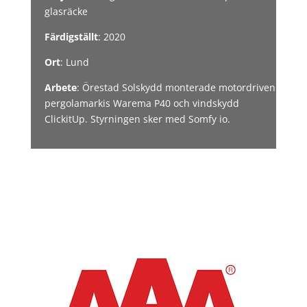
glasräcke
Färdigställt
: 2020
Ort
: Lund
Arbete
: Örestad Solskydd monterade motordriven
pergolamarkis Warema P40 och vindskydd
ClickitUp. Styrningen sker med Somfy io.