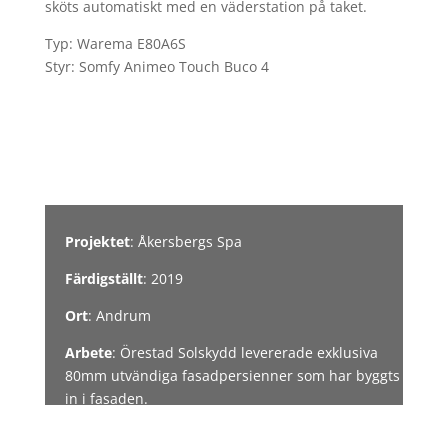
sköts automatiskt med en väderstation på taket.
Typ: Warema E80A6S
Styr: Somfy Animeo Touch Buco 4
Projektet
: Åkersbergs Spa
Färdigställt
: 2019
Ort
: Andrum
Arbete
: Örestad Solskydd levererade exklusiva
80mm utvändiga fasadpersienner som har byggts
in i fasaden.