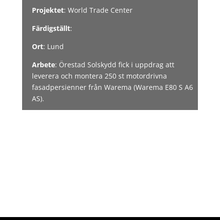
Projektet
: World Trade Center
Färdigställt
:
Ort
: Lund
Arbete
: Örestad Solskydd fick i uppdrag att
leverera och montera 250 st motordrivna
fasadpersienner från Warema (Warema E80 S A6
AS).