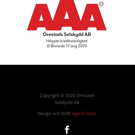
Copyright
©
2020 Örestads
Solskydd AB
Design och Drift
Hybrid State