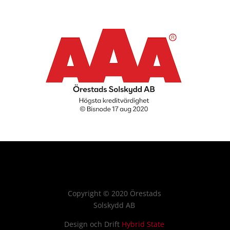
Copyright
©
2020 Örestads
Solskydd AB
Design och Drift
Hybrid State