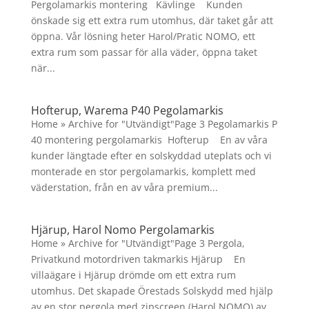
Pergolamarkis montering Kävlinge Kunden
önskade sig ett extra rum utomhus, där taket går att
öppna. Vår lösning heter Harol/Pratic NOMO, ett
extra rum som passar för alla väder, öppna taket
när...
Hofterup, Warema P40 Pegolamarkis
Home » Archive for "Utvändigt"Page 3 Pegolamarkis P
40 montering pergolamarkis Hofterup En av våra
kunder längtade efter en solskyddad uteplats och vi
monterade en stor pergolamarkis, komplett med
väderstation, från en av våra premium...
Hjärup, Harol Nomo Pergolamarkis
Home » Archive for "Utvändigt"Page 3 Pergola,
Privatkund motordriven takmarkis Hjärup En
villaägare i Hjärup drömde om ett extra rum
utomhus. Det skapade Örestads Solskydd med hjälp
av en stor pergola med zipscreen (Harol NOMO) av